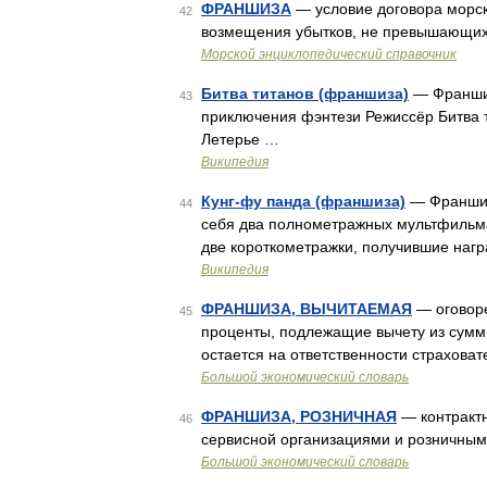
ФРАНШИЗА
— условие договора морск
42
возмещения убытков, не превышающи
Морской энциклопедический справочник
Битва титанов (франшиза)
— Франшиза
43
приключения фэнтези Режиссёр Битва т
Летерье …
Википедия
Кунг-фу панда (франшиза)
— Франшиза
44
себя два полнометражных мультфильма:
две короткометражки, получившие нагр
Википедия
ФРАНШИЗА, ВЫЧИТАЕМАЯ
— оговоре
45
проценты, подлежащие вычету из суммы
остается на ответственности страхова
Большой экономический словарь
ФРАНШИЗА, РОЗНИЧНАЯ
— контрактн
46
сервисной организациями и розничны
Большой экономический словарь