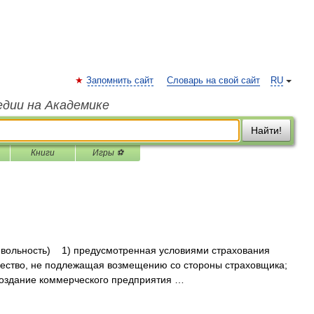
Запомнить сайт
Словарь на свой сайт
RU
едии на Академике
Найти!
Книги
Игры ⚽
, вольность) 1) предусмотренная условиями страхования
щество, не подлежащая возмещению со стороны страховщика;
создание коммерческого предприятия …