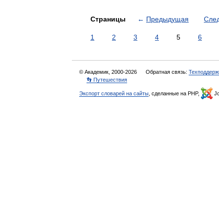
Страницы
←
Предыдущая
Сле
1
2
3
4
5
6
© Академик, 2000-2026
Обратная связь:
Техподдерж
👣 Путешествия
Экспорт словарей на сайты
, сделанные на PHP,
Jo