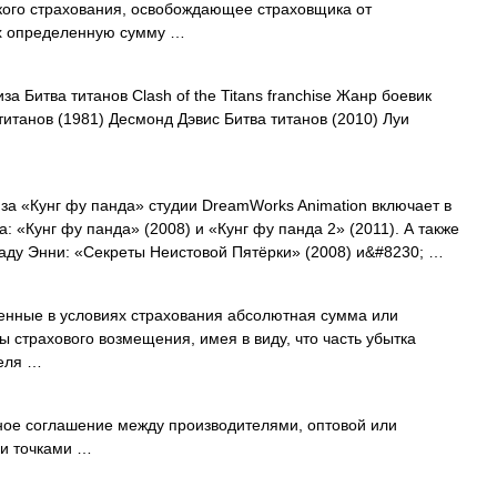
ого страхования, освобождающее страховщика от
х определенную сумму …
 Битва титанов Clash of the Titans franchise Жанр боевик
итанов (1981) Десмонд Дэвис Битва титанов (2010) Луи
 «Кунг фу панда» студии DreamWorks Animation включает в
 «Кунг фу панда» (2008) и «Кунг фу панда 2» (2011). А также
аду Энни: «Секреты Неистовой Пятёрки» (2008) и&#8230; …
нные в условиях страхования абсолютная сумма или
 страхового возмещения, имея в виду, что часть убытка
теля …
ое соглашение между производителями, оптовой или
ми точками …