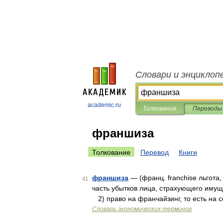
Словари и энциклоп
academic.ru
Толкования
Переводы
франшиза
Толкование
Перевод
Книги
франшиза
— (франц. franchise льгота
41
часть убытков лица, страхующего иму
2) право на франчайзинг, то есть на 
Словарь экономических терминов