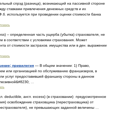
льный спрэд (разница), возникающий на пассивной стороне
ежду ставками привлечения денежных средств и их
Ф.б. используется при проведении оценки стоимости банка
ловарь
ess) – определенная часть ущерба (убытка) страхователя, не
в соответствии с условиями страхования. Может
нта от стоимости застрахов. имущества или в ден. выражении
ловарь
шение; привилегия
— В общем значении: 1) Право,
ем или организацией по обслуживанию франшизеров, в
ли услуг предоставившей франшизу стороны в данном
склюзивной&#8230; …
арь
. deductible, англ. excess) (в страховании) предусмотренное
ния) освобождение страховщика (перестраховщика) от
рестрахователя), не превышающих заданной величины …