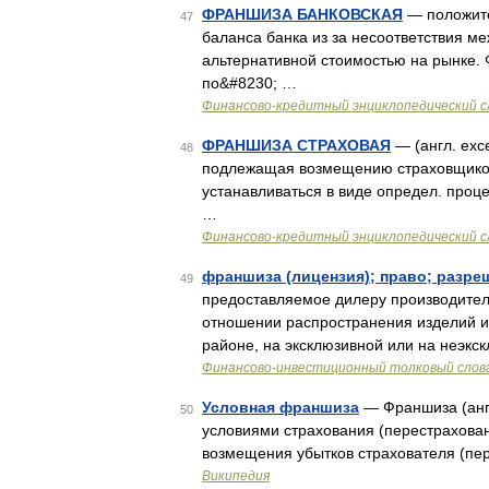
ФРАНШИЗА БАНКОВСКАЯ
— положите
47
баланса банка из за несоответствия м
альтернативной стоимостью на рынке. 
по&#8230; …
Финансово-кредитный энциклопедический с
ФРАНШИЗА СТРАХОВАЯ
— (англ. exc
48
подлежащая возмещению страховщиком 
устанавливаться в виде определ. проце
…
Финансово-кредитный энциклопедический с
франшиза (лицензия); право; разре
49
предоставляемое дилеру производител
отношении распространения изделий и
районе, на эксклюзивной или на неэк
Финансово-инвестиционный толковый слов
Условная франшиза
— Франшиза (англ
50
условиями страхования (перестрахова
возмещения убытков страхователя (пе
Википедия