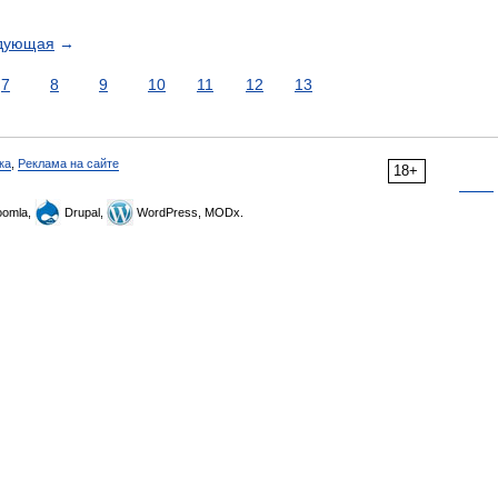
дующая
→
7
8
9
10
11
12
13
ка
,
Реклама на сайте
18+
omla,
Drupal,
WordPress, MODx.